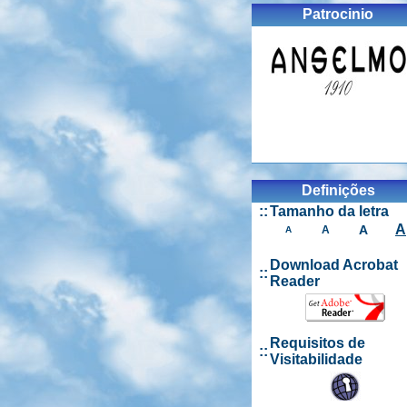
Patrocinio
Definições
::
Tamanho da letra
A
A
A
A
Download Acrobat
::
Reader
Requisitos de
::
Visitabilidade