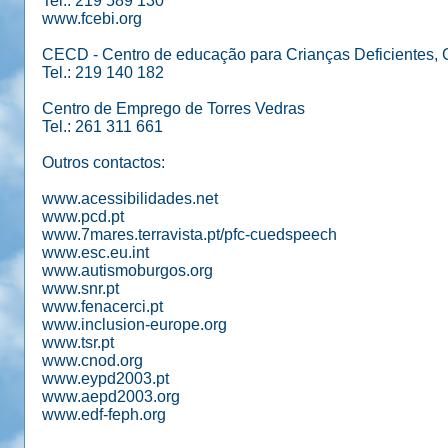
Tel.: 219 589 130
www.fcebi.org
CECD - Centro de educação para Crianças Deficientes,
Tel.: 219 140 182
Centro de Emprego de Torres Vedras
Tel.: 261 311 661
Outros contactos:
www.acessibilidades.net
www.pcd.pt
www.7mares.terravista.pt/pfc-cuedspeech
www.esc.eu.int
www.autismoburgos.org
www.snr.pt
www.fenacerci.pt
www.inclusion-europe.org
www.tsr.pt
www.cnod.org
www.eypd2003.pt
www.aepd2003.org
www.edf-feph.org