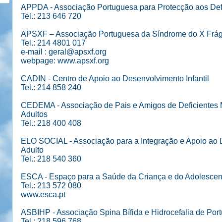
APPDA - Associação Portuguesa para Protecção aos Defi
Tel.: 213 646 720
APSXF – Associação Portuguesa da Síndrome do X Frág
Tel.: 214 4801 017
e-mail : geral@apsxf.org
webpage: www.apsxf.org
CADIN - Centro de Apoio ao Desenvolvimento Infantil
Tel.: 214 858 240
CEDEMA - Associação de Pais e Amigos de Deficientes 
Adultos
Tel.: 218 400 408
ELO SOCIAL - Associação para a Integração e Apoio ao 
Adulto
Tel.: 218 540 360
ESCA - Espaço para a Saúde da Criança e do Adolescen
Tel.: 213 572 080
www.esca.pt
ASBIHP - Associação Spina Bífida e Hidrocefalia de Port
Tel.: 218 596 768