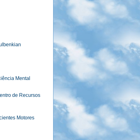
ulbenkian
iência Mental
entro de Recursos
cientes Motores