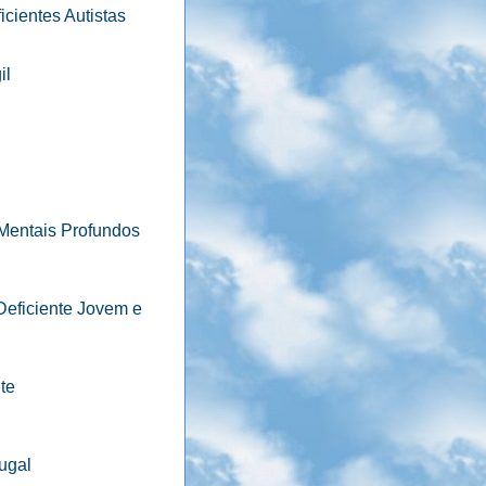
cientes Autistas
il
Mentais Profundos
Deficiente Jovem e
te
ugal