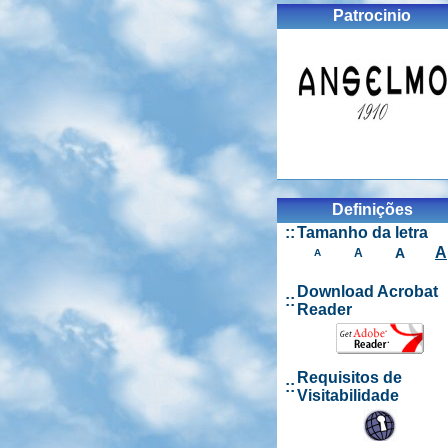
Patrocinio
Definições
::
Tamanho da letra
A
A
A
A
Download Acrobat
::
Reader
Requisitos de
::
Visitabilidade