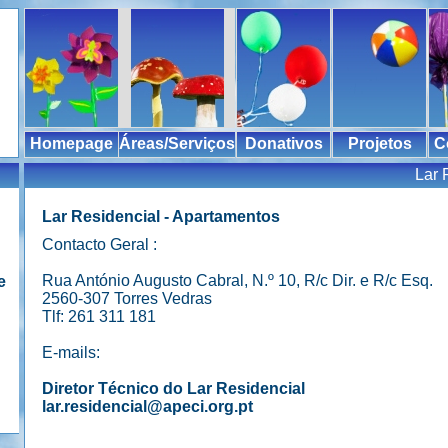
Homepage
Áreas/Serviços
Donativos
Projetos
C
Lar 
Lar Residencial - Apartamentos
Contacto Geral :
Rua António Augusto Cabral, N.º 10, R/c Dir. e R/c Esq.
e
2560-307 Torres Vedras
Tlf: 261 311 181
E-mails:
Diretor Técnico do Lar Residencial
lar.residencial@apeci.org.pt