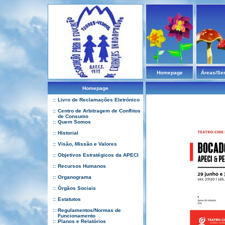
Homepage
Áreas/Se
Homepage
::
Livro de Reclamações Eletrónico
::
Centro de Arbitragem de Conflitos
de Consumo
::
Quem Somos
::
Historial
::
Visão, Missão e Valores
::
Objetivos Estratégicos da APECI
::
Recursos Humanos
::
Organograma
::
Órgãos Sociais
::
Estatutos
::
Regulamentos/Normas de
Funcionamento
::
Planos e Relatórios