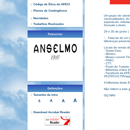
::
Código de Ética da APECI
::
Planos de Contingência
Um grupo de utente
::
Novidades
nacionalidades, do
espetáculo, intitu
::
Trabalhos Realizados
Gonçalo Lobato.
29 e 30 de junho |
Patrocinio
“…Trata-se de um o
diferenças presente
Locais de venda de
- Teatro-Cine;
- Worten;
- Museu Leonel Tri
- FNAC;
- CTT;
- Posto de Turismo
- Bilheteira onlin
- Facebook da APEC
351555131705/app
A bilheteira deste 
Definições
Não faltem a este 
::
Tamanho da letra
GQ MAV
A
A
A
A
::
Download Acrobat Reader