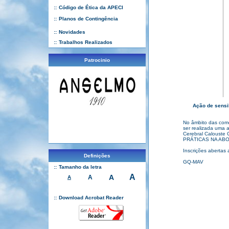
::
Código de Ética da APECI
::
Planos de Contingência
::
Novidades
::
Trabalhos Realizados
Patrocinio
Ação de sens
No âmbito das com
ser realizada uma a
Cerebral Calouste 
PRÁTICAS NA AB
Inscrições abertas 
Definições
GQ-MAV
::
Tamanho da letra
A
A
A
A
::
Download Acrobat Reader