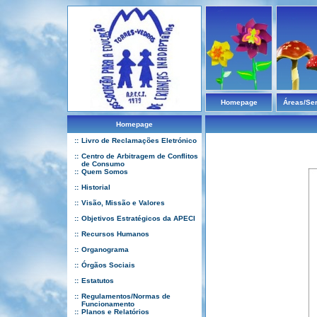
Homepage
Áreas/Se
Homepage
::
Livro de Reclamações Eletrónico
::
Centro de Arbitragem de Conflitos
de Consumo
::
Quem Somos
::
Historial
::
Visão, Missão e Valores
::
Objetivos Estratégicos da APECI
::
Recursos Humanos
::
Organograma
::
Órgãos Sociais
::
Estatutos
::
Regulamentos/Normas de
Funcionamento
::
Planos e Relatórios