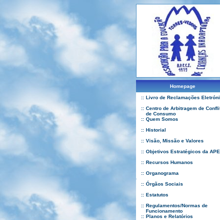
Homepage
::
Livro de Reclamações Eletrón
::
Centro de Arbitragem de Confli
de Consumo
::
Quem Somos
::
Historial
::
Visão, Missão e Valores
::
Objetivos Estratégicos da APE
::
Recursos Humanos
::
Organograma
::
Órgãos Sociais
::
Estatutos
::
Regulamentos/Normas de
Funcionamento
::
Planos e Relatórios