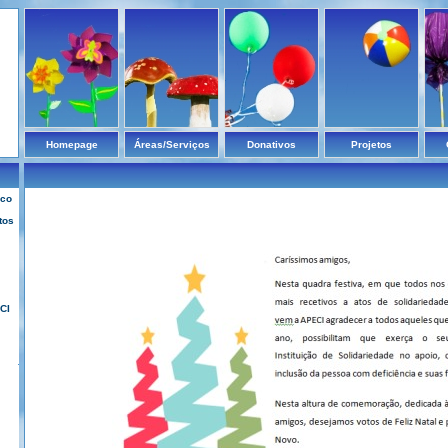
Homepage
Áreas/Serviços
Donativos
Projetos
ico
tos
CI