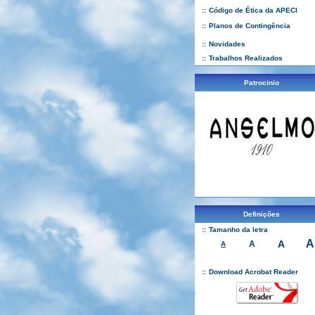
::
Código de Ética da APECI
::
Planos de Contingência
::
Novidades
::
Trabalhos Realizados
Patrocinio
Definições
::
Tamanho da letra
A
A
A
A
::
Download Acrobat Reader