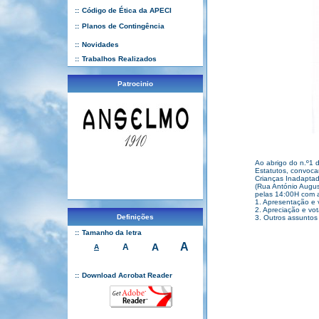
::
Código de Ética da APECI
::
Planos de Contingência
::
Novidades
::
Trabalhos Realizados
Patrocinio
Ao abrigo do n.º1 d
Estatutos, convoc
Crianças Inadaptad
(Rua António Augus
pelas 14:00H com 
1. Apresentação e 
2. Apreciação e vo
Definições
3. Outros assuntos
::
Tamanho da letra
A
A
A
A
::
Download Acrobat Reader