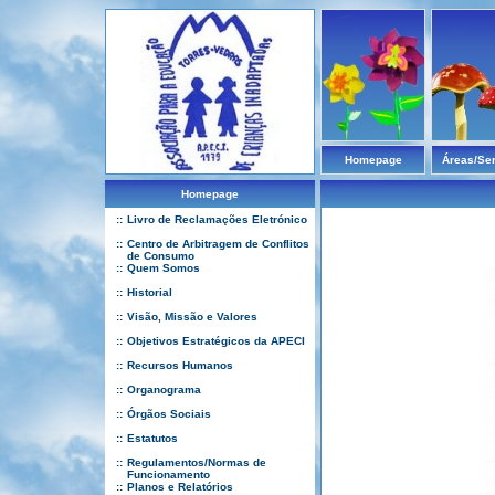
Homepage
Áreas/Se
Homepage
::
Livro de Reclamações Eletrónico
::
Centro de Arbitragem de Conflitos
de Consumo
::
Quem Somos
::
Historial
::
Visão, Missão e Valores
::
Objetivos Estratégicos da APECI
::
Recursos Humanos
::
Organograma
::
Órgãos Sociais
::
Estatutos
::
Regulamentos/Normas de
Funcionamento
::
Planos e Relatórios