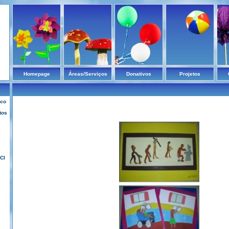
Homepage
Áreas/Serviços
Donativos
Projetos
ico
tos
CI