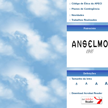
::
Código de Ética da APECI
::
Planos de Contingência
::
Novidades
::
Trabalhos Realizados
Patrocinio
Definições
::
Tamanho da letra
A
A
A
A
::
Download Acrobat Reader