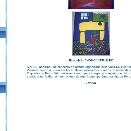
Exposição "HOMO VIRTUALIS"
A APECI participou no concurso de pintura organizado pela ANACED cujo te
Virtualis", tendo a nossa instituição desenvolvido três quadros no atelier de a
O quadro do Bruno Vítor foi seleccionado para integrar o conjunto das 14 ob
participar na IV Bienal Internacional de Arte Contemporânea na Ilha de Port
« Voltar