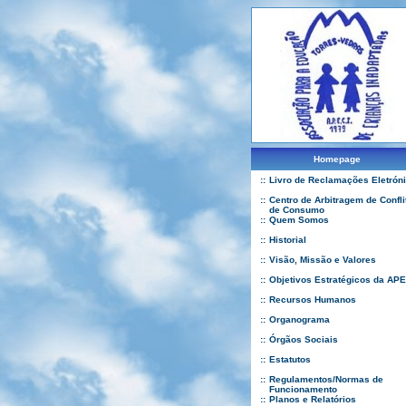
Homepage
::
Livro de Reclamações Eletrón
::
Centro de Arbitragem de Confli
de Consumo
::
Quem Somos
::
Historial
::
Visão, Missão e Valores
::
Objetivos Estratégicos da APE
::
Recursos Humanos
::
Organograma
::
Órgãos Sociais
::
Estatutos
::
Regulamentos/Normas de
Funcionamento
::
Planos e Relatórios