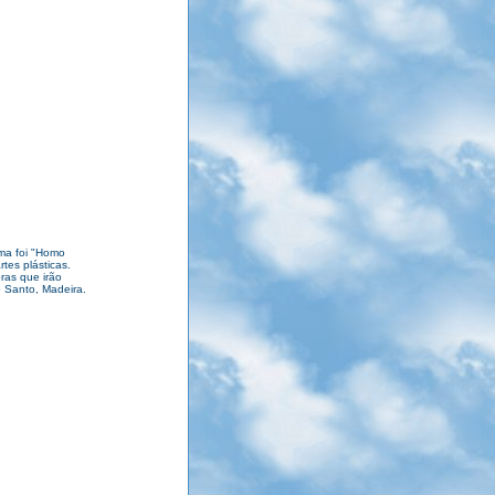
ma foi "Homo
rtes plásticas.
ras que irão
o Santo, Madeira.