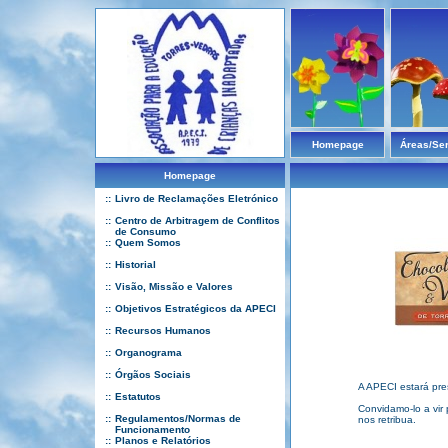
Homepage
Áreas/Se
Homepage
::
Livro de Reclamações Eletrónico
::
Centro de Arbitragem de Conflitos
de Consumo
::
Quem Somos
::
Historial
::
Visão, Missão e Valores
::
Objetivos Estratégicos da APECI
::
Recursos Humanos
::
Organograma
::
Órgãos Sociais
A APECI estará pre
::
Estatutos
Convidamo-lo a vir
::
Regulamentos/Normas de
nos retribua.
Funcionamento
::
Planos e Relatórios