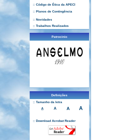
::
Código de Ética da APECI
::
Planos de Contingência
::
Novidades
::
Trabalhos Realizados
Patrocinio
Definições
::
Tamanho da letra
A
A
A
A
::
Download Acrobat Reader