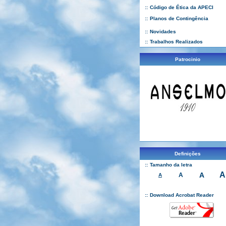
::
Código de Ética da APECI
::
Planos de Contingência
::
Novidades
::
Trabalhos Realizados
Patrocinio
Definições
::
Tamanho da letra
A
A
A
A
::
Download Acrobat Reader