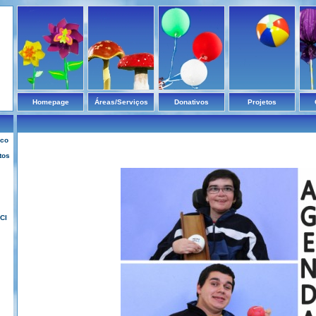
Homepage
Áreas/Serviços
Donativos
Projetos
ico
tos
CI