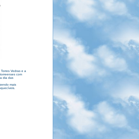
 Torres Vedras e a
 torreenses com
a dia das
azendo mais
quecíveis.