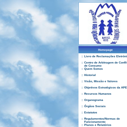
Homepage
::
Livro de Reclamações Eletrón
::
Centro de Arbitragem de Confli
de Consumo
::
Quem Somos
::
Historial
::
Visão, Missão e Valores
::
Objetivos Estratégicos da APE
::
Recursos Humanos
::
Organograma
::
Órgãos Sociais
::
Estatutos
::
Regulamentos/Normas de
Funcionamento
::
Planos e Relatórios