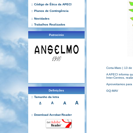
::
Código de Ética da APECI
::
Planos de Contingência
::
Novidades
::
Trabalhos Realizados
Patrocinio
Corta-Mato | 13 de
A APECI informa que
Inter-Centros, real
Aproveitamos para v
Definições
GQ-MAV
::
Tamanho da letra
A
A
A
A
::
Download Acrobat Reader