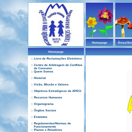
Homepage
Áreas/Se
Homepage
::
Livro de Reclamações Eletrónico
::
Centro de Arbitragem de Conflitos
de Consumo
::
Quem Somos
::
Historial
::
Visão, Missão e Valores
::
Objetivos Estratégicos da APECI
::
Recursos Humanos
::
Organograma
::
Órgãos Sociais
::
Estatutos
::
Regulamentos/Normas de
Funcionamento
::
Planos e Relatórios