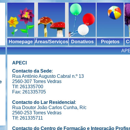
Homepage
Áreas/Serviços
Donativos
Projetos
C
APE
APECI
Contacto da Sede
:
Rua António Augusto Cabral n.º 13
2560-307 Torres Vedras
e
Tlf: 261335700
Fax: 261335705
Contacto do Lar Residencial
:
Rua Doutor João Carlos Cunha, R/c
2560-253 Torres Vedras
Tlf: 261335711
Contacto do Centro de Formação e Integração Profis