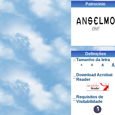
Patrocinio
Definições
::
Tamanho da letra
A
A
A
A
Download Acrobat
::
Reader
Requisitos de
::
Visitabilidade